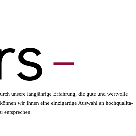
 Durch unsere lang­jäh­rige Erfah­rung, die gute und wert­volle
kön­nen wir Ihnen eine ein­zig­ar­tige Aus­wahl an hoch­qua­li­ta­
u ent­spre­chen.