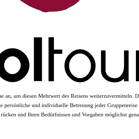
che an, um die­sen Mehr­wert des Rei­sens wei­ter­zu­ver­mit­teln.
er­sön­li­che und indi­vi­du­elle Betreu­ung jeder Grup­pen­reise 
t rücken und Ihren Bedürf­nis­sen und Vor­ga­ben mög­lichst gena