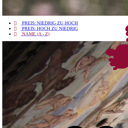
PREIS: NIEDRIG ZU HOCH
PREIS: HOCH ZU NIEDRIG
NAME (A - Z)