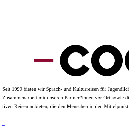
Seit 1999 bie­ten wir Sprach- und Kul­tur­rei­sen für Jugend­li­
Zusam­men­ar­beit mit unse­ren Part­ner*innen vor Ort sowie die p
ti­ven Rei­sen anbie­ten, die den Men­schen in den Mit­tel­punk