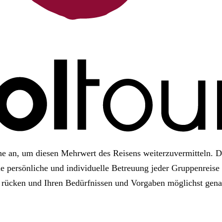
che an, um die­sen Mehr­wert des Rei­sens wei­ter­zu­ver­mit­teln.
er­sön­li­che und indi­vi­du­elle Betreu­ung jeder Grup­pen­reise 
t rücken und Ihren Bedürf­nis­sen und Vor­ga­ben mög­lichst gena