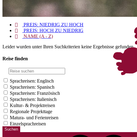
PREIS: NIEDRIG ZU HOCH
PREIS: HOCH ZU NIEDRIG
NAME (A - Z)
Leider wurden unter Ihren Suchkriterien keine Ergebnisse gefunden.
Reise finden
Sprachreisen: Englisch
Sprachreisen: Spanisch
Sprachreisen: Französisch
Sprachreisen: Italienisch
Kul­tur- & Pro­jekt­rei­sen
Regio­nale Pro­jekt­tage
Matura- und Feri­en­rei­sen
Einzelsprachreisen