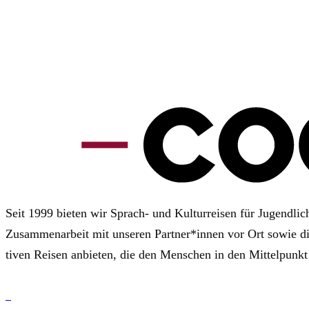
Seit 1999 bie­ten wir Sprach- und Kul­tur­rei­sen für Jugend­li­
Zusam­men­ar­beit mit unse­ren Part­ner*innen vor Ort sowie die p
ti­ven Rei­sen anbie­ten, die den Men­schen in den Mit­tel­punk