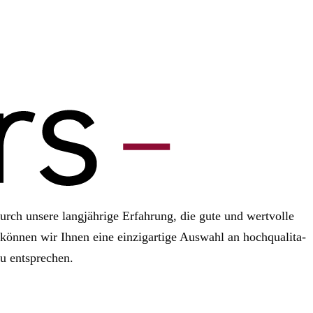
 Durch unsere lang­jäh­rige Erfah­rung, die gute und wert­volle
kön­nen wir Ihnen eine ein­zig­ar­tige Aus­wahl an hoch­qua­li­ta­
u ent­spre­chen.